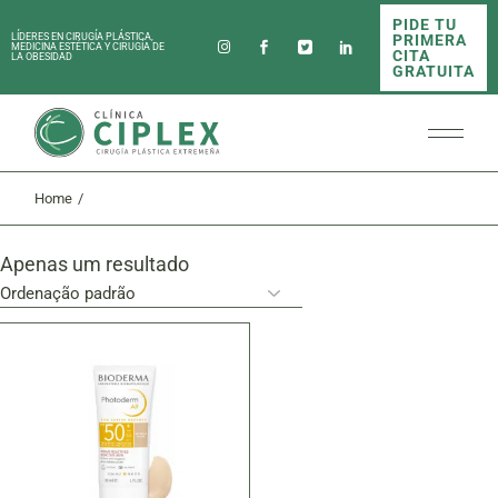
Skip
PIDE TU
to
PRIMERA
LÍDERES EN CIRUGÍA PLÁSTICA,
the
MEDICINA ESTÉTICA Y CIRUGÍA DE
CITA
LA OBESIDAD
content
GRATUITA
Home
Apenas um resultado