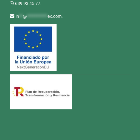
639 93 45 77.
in
**
@
***********
ex.com
.