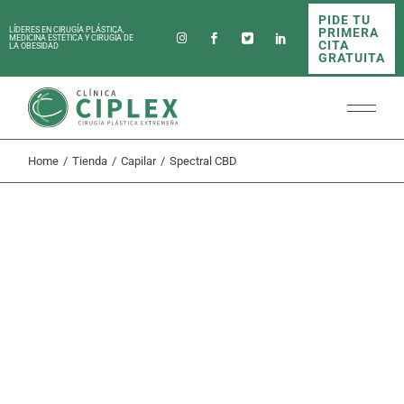
Skip
PIDE TU
to
PRIMERA
LÍDERES EN CIRUGÍA PLÁSTICA,
the
MEDICINA ESTÉTICA Y CIRUGÍA DE
CITA
LA OBESIDAD
content
GRATUITA
Home
Tienda
Capilar
Spectral CBD