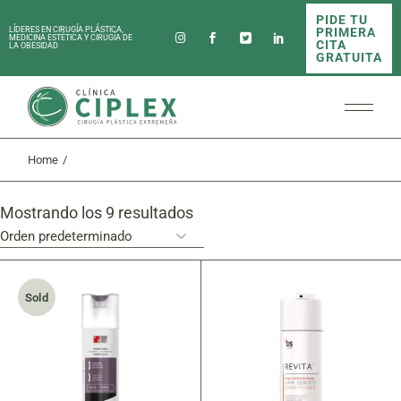
Skip
PIDE TU
to
PRIMERA
LÍDERES EN CIRUGÍA PLÁSTICA,
the
MEDICINA ESTÉTICA Y CIRUGÍA DE
CITA
LA OBESIDAD
content
GRATUITA
Home
Mostrando los 9 resultados
Sold