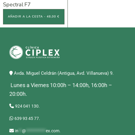
Spectral F7
AÑADIR A LA CESTA - 48,00 €
Avda. Miguel Celdrán (Antigua, Avd. Villanueva) 9.
Lunes a Viernes 10:00h – 14:00h, 16:00h –
20:00h.
924 041 130.
639 93 45 77.
in
**
@
***********
ex.com
.