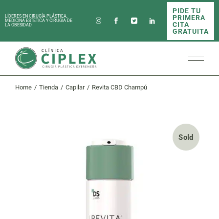
Skip
PIDE TU
to
PRIMERA
LÍDERES EN CIRUGÍA PLÁSTICA,
the
MEDICINA ESTÉTICA Y CIRUGÍA DE
CITA
LA OBESIDAD
content
GRATUITA
Home
Tienda
Capilar
Revita CBD Champú
Sold