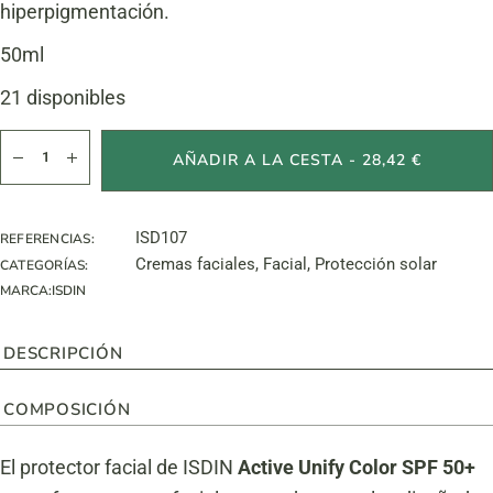
hiperpigmentación.
50ml
21 disponibles
Active Unify Color Spf50+ cantidad
AÑADIR A LA CESTA - 28,42 €
ISD107
REFERENCIAS:
Cremas faciales
,
Facial
,
Protección solar
CATEGORÍAS:
MARCA:
ISDIN
DESCRIPCIÓN
COMPOSICIÓN
El protector facial de ISDIN
Active Unify Color SPF 50+