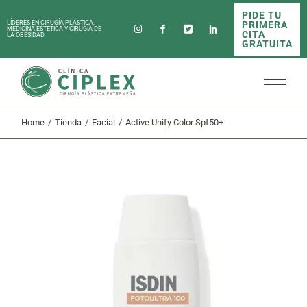
Skip
PIDE TU
to
PRIMERA
LÍDERES EN CIRUGÍA PLÁSTICA,
the
MEDICINA ESTÉTICA Y CIRUGÍA DE
CITA
LA OBESIDAD
content
GRATUITA
Home
Tienda
Facial
Active Unify Color Spf50+