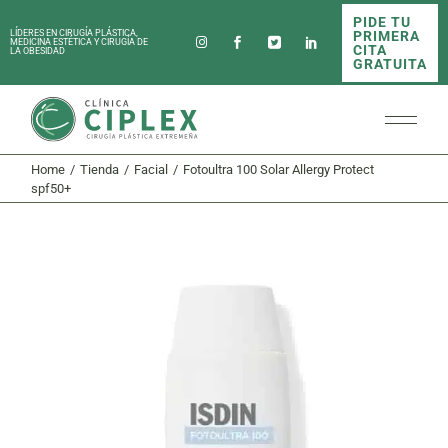
Skip
PIDE TU
to
PRIMERA
LÍDERES EN CIRUGÍA PLÁSTICA,
the
MEDICINA ESTÉTICA Y CIRUGÍA DE
CITA
LA OBESIDAD
content
GRATUITA
Home
Tienda
Facial
Fotoultra 100 Solar Allergy Protect
spf50+