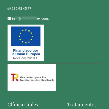
639 93 45 77.
in
**
@
***********
ex.com
.
Clínica Ciplex
Tratamientos