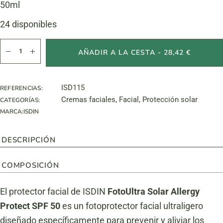
50ml
24 disponibles
Fotoultra 100 Solar Allergy Protect spf50+ cantidad
AÑADIR A LA CESTA - 28,42 €
ISD115
REFERENCIAS:
Cremas faciales
,
Facial
,
Protección solar
CATEGORÍAS:
MARCA:
ISDIN
DESCRIPCIÓN
COMPOSICIÓN
El protector facial de ISDIN
FotoUltra Solar Allergy
Protect SPF 50
es un fotoprotector facial ultraligero
diseñado específicamente para prevenir y aliviar los