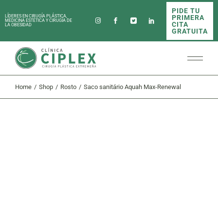
Skip
PIDE TU
to
PRIMERA
LÍDERES EN CIRUGÍA PLÁSTICA,
the
MEDICINA ESTÉTICA Y CIRUGÍA DE
CITA
LA OBESIDAD
content
GRATUITA
Home
Shop
Rosto
Saco sanitário Aquah Max-Renewal