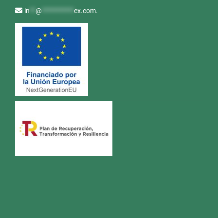
in
**
@
***********
ex.com
.