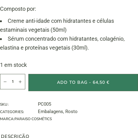
Composto por:
Creme anti-idade com hidratantes e células
estaminais vegetais (50ml)
Sérum concentrado com hidratantes, colagénio,
elastina e proteínas vegetais (30ml).
1 em stock
Saco sanitário Aquah Max-Renewal quantity
ADD TO BAG - 64,50 €
PC005
SKU:
Embalagens
,
Rosto
CATEGORIES:
MARCA:
PARAISO COSMÉTICS
DESCRIÇÃO