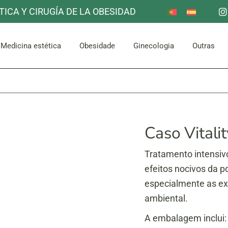
TICA Y CIRUGÍA DE LA OBESIDAD
Redução do estômago
Outro
Mama
Corpora
escoço
Facial
Bypass gástrico
Medicina estética
Obesidade
Ginecologia
Outras
Abdómen e Glúteos
Redução do estômago
Outro
Mama
Corpora
escoço
Facial
Bypass gástrico
Abdómen e Glúteos
Caso Vitalit
Tratamento intensivo
efeitos nocivos da po
especialmente as ex
ambiental.
A embalagem inclui: