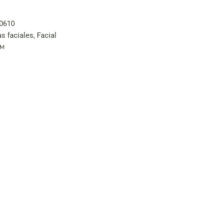
0610
s faciales
,
Facial
RM