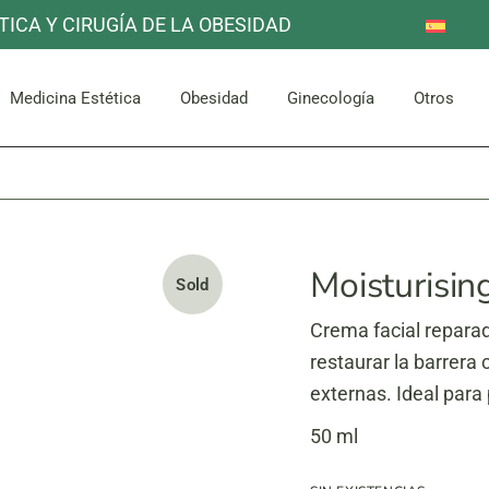
TICA Y CIRUGÍA DE LA OBESIDAD
Reducción de Estómago
Otros
Mama
Corpor
uello
Facial
Bypass Gástrico
Medicina Estética
Obesidad
Ginecología
Otros
Abdomen y Glúteos
Reducción de Estómago
Otros
Mama
Corpor
uello
Facial
Bypass Gástrico
Abdomen y Glúteos
Moisturisin
Sold
Crema facial repara
restaurar la barrera 
externas. Ideal para
50 ml