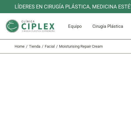
Skip
LÍDERES EN CIRUGÍA PLÁSTICA, MEDICINA ESTÉ
to
the
content
Cara y C
Equipo
Cirugía Plástica
Home
Tienda
Facial
Moisturising Repair Cream
Cara y C