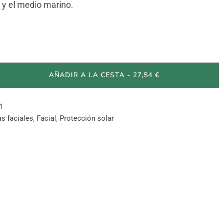
y el medio marino.
ral Spf50 cantidad
AÑADIR A LA CESTA - 27,54 €
1
s faciales
,
Facial
,
Protección solar