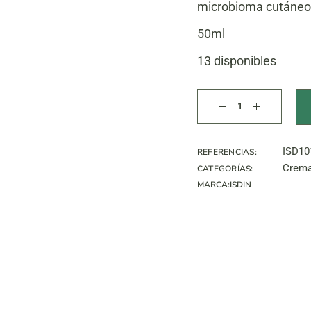
microbioma cutáneo 
50ml
13 disponibles
FP Fusion Fluid Mine
ISD10
REFERENCIAS:
Crema
CATEGORÍAS:
MARCA:
ISDIN