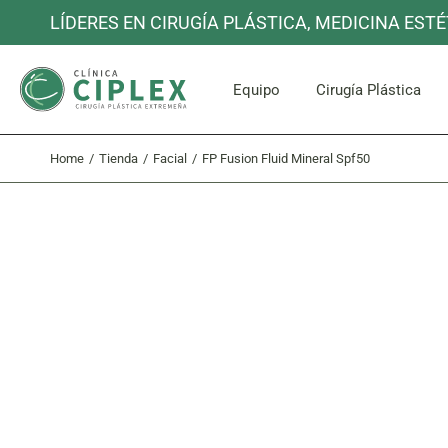
Skip
LÍDERES EN CIRUGÍA PLÁSTICA, MEDICINA ESTÉ
to
the
content
Cara y C
Equipo
Cirugía Plástica
Home
Tienda
Facial
FP Fusion Fluid Mineral Spf50
Cara y C