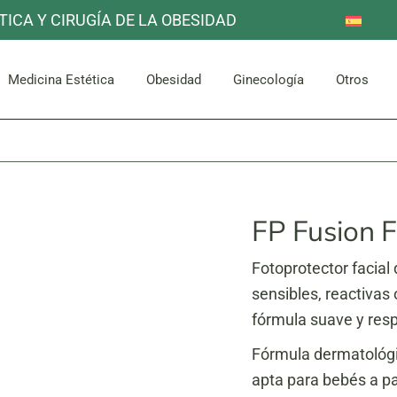
TICA Y CIRUGÍA DE LA OBESIDAD
Reducción de Estómago
Otros
Mama
Corpor
uello
Facial
Bypass Gástrico
Medicina Estética
Obesidad
Ginecología
Otros
Abdomen y Glúteos
Reducción de Estómago
Otros
Mama
Corpor
uello
Facial
Bypass Gástrico
Abdomen y Glúteos
FP Fusion F
Fotoprotector facial 
sensibles, reactivas
fórmula suave y res
Fórmula dermatológi
apta para bebés a pa