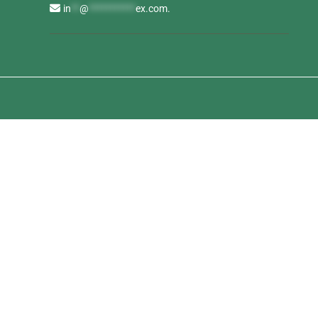
in
**
@
***********
ex.com
.