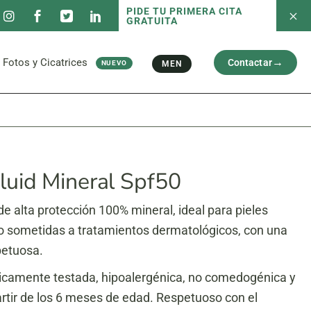
PIDE TU PRIMERA CITA
GRATUITA
 servicios
Fotos antes/después
Capilar
Cara
al
Brazos y Piernas
Fotos y Cicatrices
Contactar
MEN
NUEVO
Cicatriz
 servicios
Fotos antes/después
Capilar
Cara
al
Brazos y Piernas
Cicatriz
luid Mineral Spf50
de alta protección 100% mineral, ideal para pieles
 o sometidas a tratamientos dermatológicos, con una
petuosa.
camente testada, hipoalergénica, no comedogénica y
rtir de los 6 meses de edad. Respetuoso con el