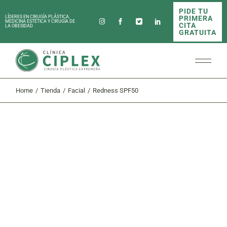
Skip
PIDE TU
to
PRIMERA
LÍDERES EN CIRUGÍA PLÁSTICA,
the
MEDICINA ESTÉTICA Y CIRUGÍA DE
CITA
LA OBESIDAD
content
GRATUITA
Home
Tienda
Facial
Redness SPF50