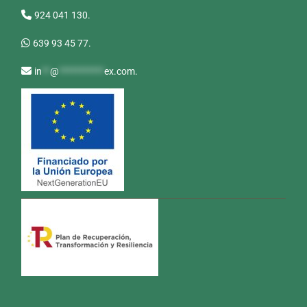
924 041 130.
639 93 45 77.
in
**
@
***********
ex.com
.