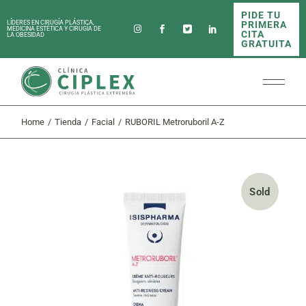
Skip
PIDE TU
to
PRIMERA
LÍDERES EN CIRUGÍA PLÁSTICA,
the
MEDICINA ESTÉTICA Y CIRUGÍA DE
CITA
LA OBESIDAD
content
GRATUITA
Home
Tienda
Facial
RUBORIL Metroruboril A-Z
Sold