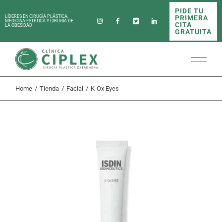
Skip
PIDE TU
to
PRIMERA
LÍDERES EN CIRUGÍA PLÁSTICA,
the
MEDICINA ESTÉTICA Y CIRUGÍA DE
CITA
LA OBESIDAD
content
GRATUITA
Home
Tienda
Facial
K-Ox Eyes