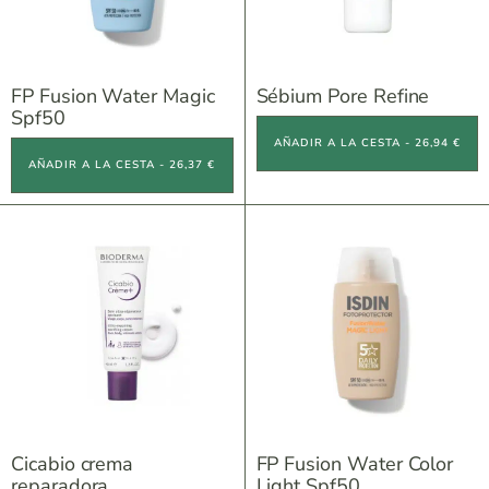
FP Fusion Water Magic
Sébium Pore Refine
Spf50
AÑADIR A LA CESTA - 26,94 €
AÑADIR A LA CESTA - 26,37 €
Cicabio crema
FP Fusion Water Color
reparadora
Light Spf50