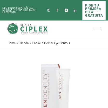
Skip
PIDE TU
to
PRIMERA
LÍDERES EN CIRUGÍA PLÁSTICA,
the
MEDICINA ESTÉTICA Y CIRUGÍA DE
CITA
LA OBESIDAD
content
GRATUITA
Home
Tienda
Facial
Gel for Eye Contour