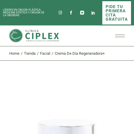
Skip
PIDE TU
to
PRIMERA
LÍDERES EN CIRUGÍA PLÁSTICA,
the
MEDICINA ESTÉTICA Y CIRUGÍA DE
CITA
LA OBESIDAD
content
GRATUITA
Home
Tienda
Facial
Crema De Día Regeneradora+