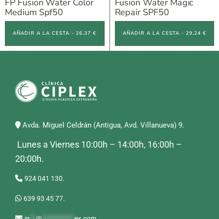
FP Fusion Water Color
Fusion Water Magic
Medium Spf50
Repair SPF50
AÑADIR A LA CESTA - 26,37 €
AÑADIR A LA CESTA - 29,24 €
Avda. Miguel Celdrán (Antigua, Avd. Villanueva) 9.
Lunes a Viernes 10:00h – 14:00h, 16:00h –
20:00h.
924 041 130.
639 93 45 77.
in
**
@
***********
ex.com
.