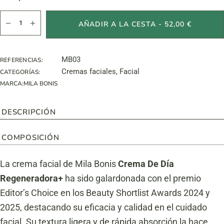
Crema De Día Regeneradora+ cantidad
AÑADIR A LA CESTA - 52,00 €
MB03
REFERENCIAS:
Cremas faciales
,
Facial
CATEGORÍAS:
MARCA:
MILA BONIS
DESCRIPCIÓN
COMPOSICIÓN
La crema facial de Mila Bonis
Crema De Día
Regeneradora+
ha sido galardonada con el premio
Editor’s Choice en los Beauty Shortlist Awards 2024 y
2025, destacando su eficacia y calidad en el cuidado
facial. Su textura ligera y de rápida absorción la hace