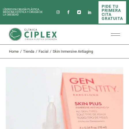
Skip
PIDE TU
to
PRIMERA
LÍDERES EN CIRUGÍA PLÁSTICA,
the
MEDICINA ESTÉTICA Y CIRUGÍA DE
CITA
LA OBESIDAD
content
GRATUITA
Home
Tienda
Facial
Skin Inmersive Antiaging