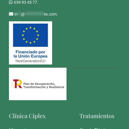
639 93 45 77.
in
**
@
***********
ex.com
.
Clínica Ciplex
Tratamientos