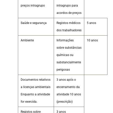
preços intragrupo
intragrupo para
acordos de preços
Saúde e segurança
Registos médicos
5 anos
dos trabalhadores
Ambiente
Informações
10 anos
sobre substâncias
químicas ou
substancialmente
perigosas
Documentos relativos
3 anos após o
a licenças ambientais
encerramento da
Enquanto a atividade
atividade 10 anos
for exercida.
(prescrição)
Registos sobre
3 anos