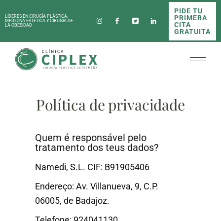
PIDE TU
PRIMERA
LÍDERES EN CIRUGÍA PLÁSTICA,
MEDICINA ESTÉTICA Y CIRUGÍA DE
CITA
LA OBESIDAD
GRATUITA
Política de privacidade
Quem é responsável pelo
tratamento dos teus dados?
Namedi, S.L. CIF: B91905406
Endereço: Av. Villanueva, 9, C.P.
06005, de Badajoz.
Telefone: 924041130