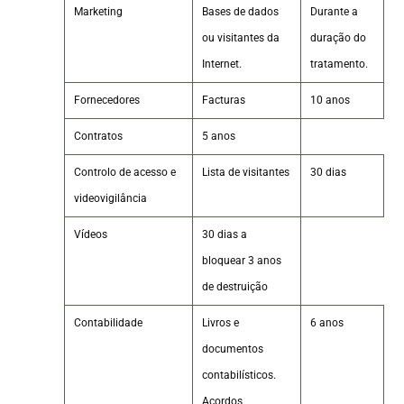
Marketing
Bases de dados
Durante a
ou visitantes da
duração do
Internet.
tratamento.
Fornecedores
Facturas
10 anos
Contratos
5 anos
Controlo de acesso e
Lista de visitantes
30 dias
videovigilância
Vídeos
30 dias a
bloquear 3 anos
de destruição
Contabilidade
Livros e
6 anos
documentos
contabilísticos.
Acordos