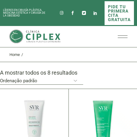
Skip
PIDE TU
to
PRIMERA
LÍDERES EN CIRUGÍA PLÁSTICA,
the
MEDICINA ESTÉTICA Y CIRUGÍA DE
CITA
LA OBESIDAD
content
GRATUITA
Home
A mostrar todos os 8 resultados