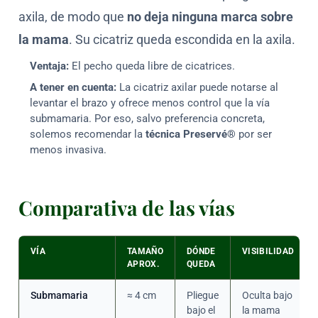
axila, de modo que
no deja ninguna marca sobre
la mama
. Su cicatriz queda escondida en la axila.
Ventaja:
El pecho queda libre de cicatrices.
A tener en cuenta:
La cicatriz axilar puede notarse al
levantar el brazo y ofrece menos control que la vía
submamaria. Por eso, salvo preferencia concreta,
solemos recomendar la
técnica Preservé®
por ser
menos invasiva.
Comparativa de las vías
VÍA
TAMAÑO
DÓNDE
VISIBILIDAD
APROX.
QUEDA
Submamaria
≈ 4 cm
Pliegue
Oculta bajo
bajo el
la mama