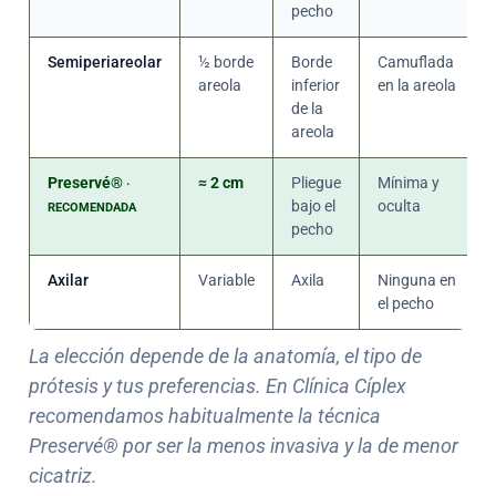
pecho
Semiperiareolar
½ borde
Borde
Camuflada
areola
inferior
en la areola
de la
areola
Preservé®
≈ 2 cm
Pliegue
Mínima y
·
bajo el
oculta
RECOMENDADA
pecho
Axilar
Variable
Axila
Ninguna en
el pecho
La elección depende de la anatomía, el tipo de
prótesis y tus preferencias. En Clínica Cíplex
recomendamos habitualmente la técnica
Preservé® por ser la menos invasiva y la de menor
cicatriz.