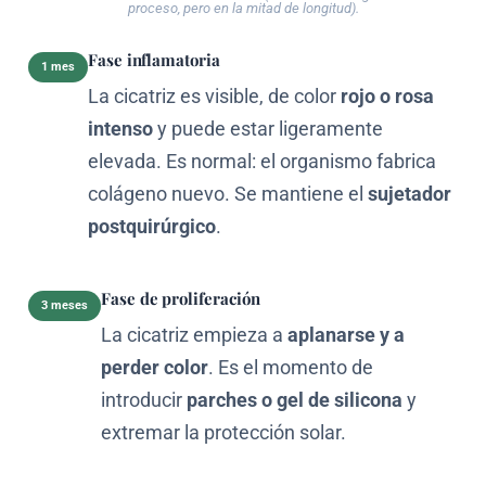
proceso, pero en la mitad de longitud).
Fase inflamatoria
1 mes
La cicatriz es visible, de color
rojo o rosa
intenso
y puede estar ligeramente
elevada. Es normal: el organismo fabrica
colágeno nuevo. Se mantiene el
sujetador
postquirúrgico
.
Fase de proliferación
3 meses
La cicatriz empieza a
aplanarse y a
perder color
. Es el momento de
introducir
parches o gel de silicona
y
extremar la protección solar.