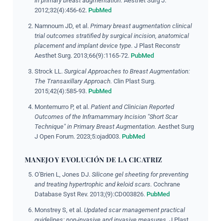
in primary breast augmentation.
Aesthet Surg J.
2012;32(4):456-62.
PubMed
Namnoum JD, et al.
Primary breast augmentation clinical
trial outcomes stratified by surgical incision, anatomical
placement and implant device type.
J Plast Reconstr
Aesthet Surg. 2013;66(9):1165-72.
PubMed
Strock LL.
Surgical Approaches to Breast Augmentation:
The Transaxillary Approach.
Clin Plast Surg.
2015;42(4):585-93.
PubMed
Montemurro P, et al.
Patient and Clinician Reported
Outcomes of the Inframammary Incision "Short Scar
Technique" in Primary Breast Augmentation.
Aesthet Surg
J Open Forum. 2023;5:ojad003.
PubMed
MANEJO Y EVOLUCIÓN DE LA CICATRIZ
O'Brien L, Jones DJ.
Silicone gel sheeting for preventing
and treating hypertrophic and keloid scars.
Cochrane
Database Syst Rev. 2013;(9):CD003826.
PubMed
Monstrey S, et al.
Updated scar management practical
guidelines: non-invasive and invasive measures.
J Plast