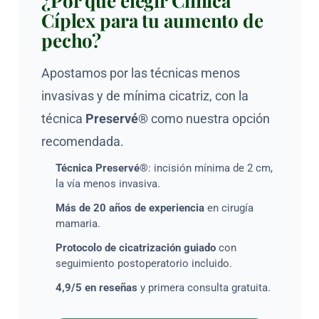
¿Por qué elegir Clínica
o vitamina E. No aplicar sobre la herida abierta y
Cíplex para tu aumento de
combinar siempre con protección solar SPF 50+.
pecho?
Apostamos por las técnicas menos
invasivas y de mínima cicatriz, con la
técnica
Preservé®
como nuestra opción
recomendada.
Técnica Preservé®
: incisión mínima de 2 cm,
la vía menos invasiva.
Más de 20 años de experiencia
en cirugía
mamaria.
Protocolo de cicatrización guiado
con
seguimiento postoperatorio incluido.
4,9/5 en reseñas
y primera consulta gratuita.