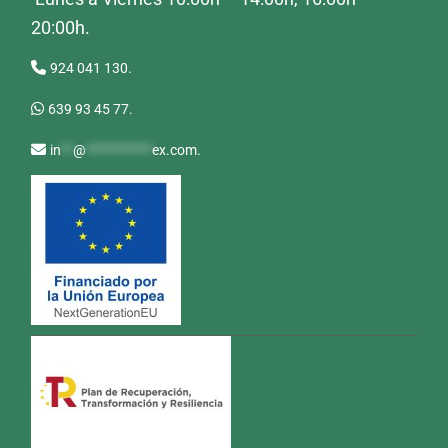
20:00h.
924 041 130.
639 93 45 77.
in
**
@
***********
ex.com
.