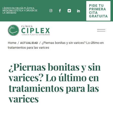
Skip
PIDE TU
to
PRIMERA
LÍDERES EN CIRUGÍA PLÁSTICA,
the
MEDICINA ESTÉTICA Y CIRUGÍA DE
CITA
LA OBESIDAD
content
GRATUITA
Home
¿Piernas bonitas y sin varices? Lo último en
ACTUALIDAD
tratamientos para las varices
¿Piernas bonitas y sin
varices? Lo último en
tratamientos para las
varices