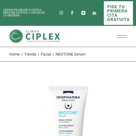
Skip
PIDE TU
to
PRIMERA
LÍDERES EN CIRUGÍA PLÁSTICA,
the
MEDICINA ESTÉTICA Y CIRUGÍA DE
CITA
LA OBESIDAD
content
GRATUITA
Home
Tienda
Facial
NEOTONE Serum