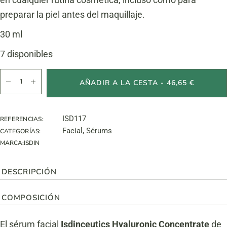
preparar la piel antes del maquillaje.
30 ml
7 disponibles
Isdinceutics Hyaluronic Concentrate cantidad
AÑADIR A LA CESTA - 46,65 €
ISD117
REFERENCIAS:
Facial
,
Sérums
CATEGORÍAS:
MARCA:
ISDIN
DESCRIPCIÓN
COMPOSICIÓN
El sérum facial
Isdinceutics Hyaluronic Concentrate
de