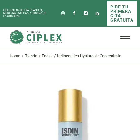
Skip
PIDE TU
to
PRIMERA
LÍDERES EN CIRUGÍA PLÁSTICA,
the
MEDICINA ESTÉTICA Y CIRUGÍA DE
CITA
LA OBESIDAD
content
GRATUITA
Home
Tienda
Facial
Isdinceutics Hyaluronic Concentrate