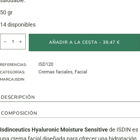
saludable.
50 gr
14 disponibles
Isdinceutics HM Sensitive cantidad
AÑADIR A LA CESTA - 39,47 €
ISD120
REFERENCIAS:
Cremas faciales
,
Facial
CATEGORÍAS:
MARCA:
ISDIN
DESCRIPCIÓN
COMPOSICIÓN
Isdinceutics Hyaluronic Moisture Sensitive
de ISDIN es
una crema facial diseñada para ofrecer una hidratación