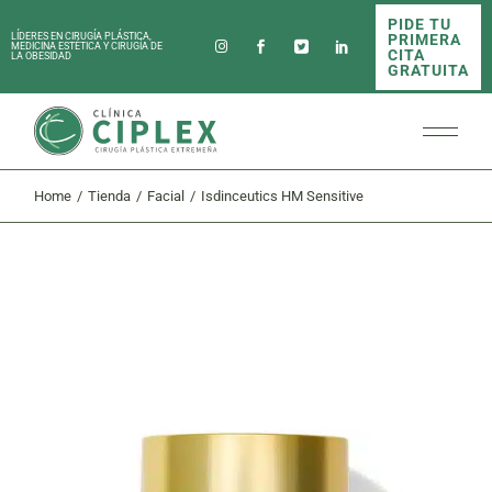
Skip
PIDE TU
to
PRIMERA
LÍDERES EN CIRUGÍA PLÁSTICA,
the
MEDICINA ESTÉTICA Y CIRUGÍA DE
CITA
LA OBESIDAD
content
GRATUITA
Home
Tienda
Facial
Isdinceutics HM Sensitive