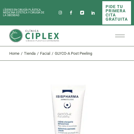
Skip
PIDE TU
to
PRIMERA
LÍDERES EN CIRUGÍA PLÁSTICA,
the
MEDICINA ESTÉTICA Y CIRUGÍA DE
CITA
LA OBESIDAD
content
GRATUITA
Home
Tienda
Facial
GLYCO-A Post Peeling