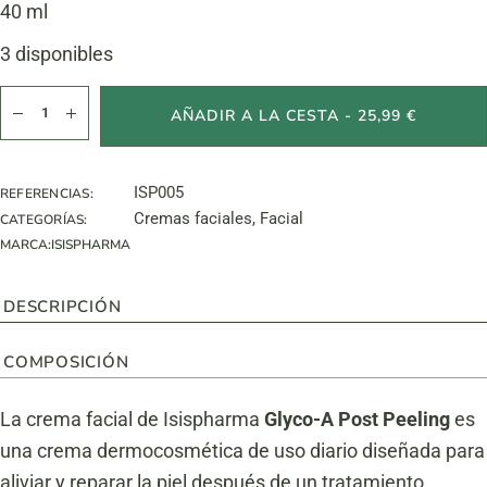
40 ml
3 disponibles
GLYCO-A Post Peeling cantidad
AÑADIR A LA CESTA - 25,99 €
ISP005
REFERENCIAS:
Cremas faciales
,
Facial
CATEGORÍAS:
MARCA:
ISISPHARMA
DESCRIPCIÓN
COMPOSICIÓN
La crema facial de Isispharma
Glyco-A Post Peeling
es
una crema dermocosmética de uso diario diseñada para
aliviar y reparar la piel después de un tratamiento