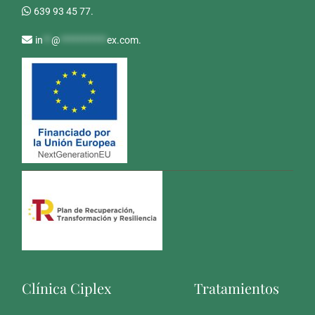
639 93 45 77.
in
**
@
***********
ex.com
.
Clínica Ciplex
Tratamientos