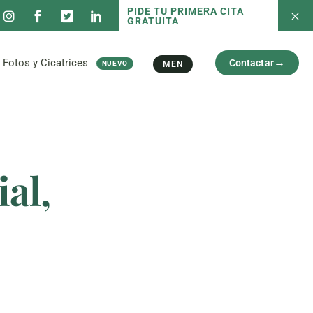
PIDE TU PRIMERA CITA
GRATUITA
 servicios
Fotos antes/después
Capilar
Cara
al
Brazos y Piernas
Fotos y Cicatrices
Contactar
MEN
NUEVO
Cicatriz
 servicios
Fotos antes/después
Capilar
Cara
al
Brazos y Piernas
Cicatriz
al,