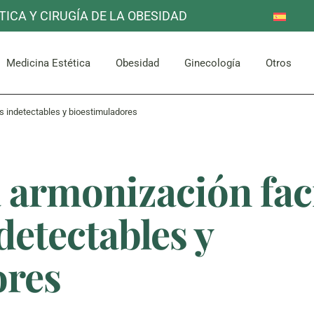
TICA Y CIRUGÍA DE LA OBESIDAD
Reducción de Estómago
Otros
Mama
Corpor
uello
Facial
Bypass Gástrico
Medicina Estética
Obesidad
Ginecología
Otros
Abdomen y Glúteos
les indetectables y bioestimuladores
Reducción de Estómago
Otros
Mama
Corpor
uello
Facial
Bypass Gástrico
a armonización faci
Abdomen y Glúteos
detectables y
ores