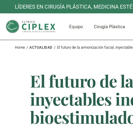
Skip
LÍDERES EN CIRUGÍA PLÁSTICA, MEDICINA ESTÉ
to
the
content
Cara y C
Equipo
Cirugía Plástica
Home
El futuro de la armonización facial, inyectab
ACTUALIDAD
Cara y C
El futuro de l
inyectables in
bioestimulad