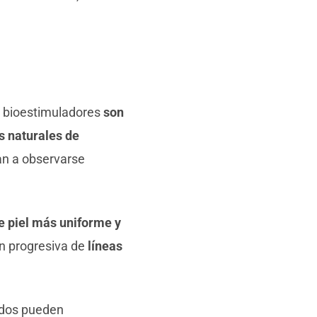
os bioestimuladores
son
 naturales de
zan a observarse
e piel más uniforme y
ón progresiva de
líneas
tados pueden