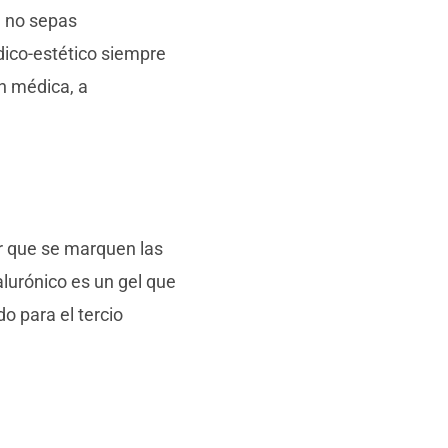
e no sepas
ico-estético siempre
ón médica, a
ar que se marquen las
alurónico es un gel que
o para el tercio