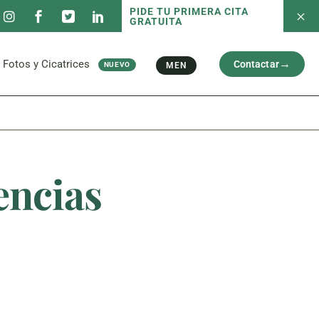
PIDE TU PRIMERA CITA
GRATUITA
 servicios
Fotos antes/después
Capilar
Cara
al
Brazos y Piernas
Fotos y Cicatrices
Contactar
MEN
NUEVO
Cicatriz
 servicios
Fotos antes/después
Capilar
Cara
al
Brazos y Piernas
Cicatriz
encias