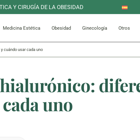
TICA Y CIRUGÍA DE LA OBESIDAD
Reducción de Estómago
Otros
Mama
Corpor
uello
Facial
Bypass Gástrico
Medicina Estética
Obesidad
Ginecología
Otros
Abdomen y Glúteos
as y cuándo usar cada uno
Reducción de Estómago
Otros
Mama
Corpor
uello
Facial
Bypass Gástrico
hialurónico: difer
Abdomen y Glúteos
 cada uno