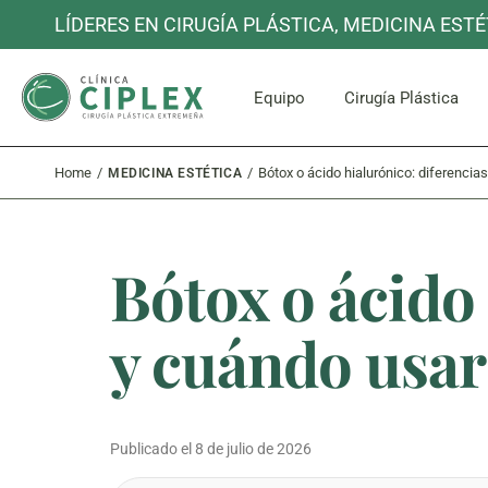
Skip
LÍDERES EN CIRUGÍA PLÁSTICA, MEDICINA ESTÉ
to
the
content
Cara y C
Equipo
Cirugía Plástica
Home
Bótox o ácido hialurónico: diferenci
MEDICINA ESTÉTICA
Cara y C
Bótox o ácido 
y cuándo usar
Publicado el
8 de julio de 2026