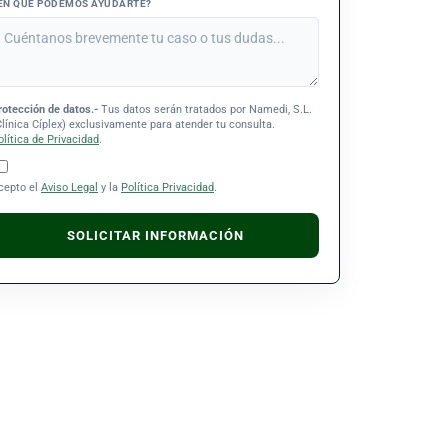
EN QUÉ PODEMOS AYUDARTE?
rotección de datos.-
Tus datos serán tratados por Namedi, S.L.
Clínica Cíplex) exclusivamente para atender tu consulta.
olítica de Privacidad
.
cepto el
Aviso Legal
y la
Política Privacidad
.
SOLICITAR INFORMACIÓN