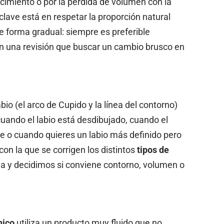
nacimiento o por la pérdida de volumen con la
lave está en respetar la proporción natural
r de forma gradual: siempre es preferible
n una revisión que buscar un cambio brusco en
abio (el arco de Cupido y la línea del contorno)
uando el labio está desdibujado, cuando el
de o cuando quieres un labio más definido pero
con la que se corrigen los distintos
tipos de
ma y decidimos si conviene contorno, volumen o
nico
utiliza un producto muy fluido que no