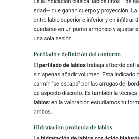
Es la indicación clásica: labios finos —de 
edad— que ganan cuerpo y proyección. La c
entre labio superior e inferior y en infiltra
quedarse en un punto armónico y ajustar e
una sola sesión.
Perfilado y definición del contorno
El
perfilado de labios
trabaja el borde del l
sin apenas añadir volumen. Está indicado c
carmín "se escapa" por las arrugas del bor
de aspecto discreto. Es también la técnica 
labios
: en la valoración estudiamos tu for
ambos.
Hidratación profunda de labios
La
hidratación de labios con ácido hialuró