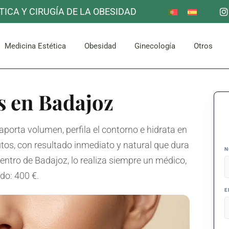
TICA Y CIRUGÍA DE LA OBESIDAD
Reducción de Estómago
Otros
Mama
Corpor
uello
Facial
Bypass Gástrico
Medicina Estética
Obesidad
Ginecología
Otros
Abdomen y Glúteos
Reducción de Estómago
Otros
s en Badajoz
Mama
Corpor
uello
Facial
Bypass Gástrico
Abdomen y Glúteos
aporta volumen, perfila el contorno e hidrata en
os, con resultado inmediato y natural que dura
N
 centro de Badajoz, lo realiza siempre un médico,
do: 400 €.
E