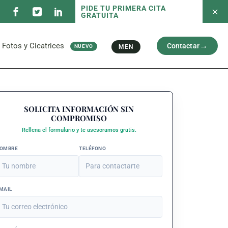
PIDE TU PRIMERA CITA
GRATUITA
 servicios
Fotos antes/después
Capilar
Cara
al
Brazos y Piernas
Fotos y Cicatrices
Contactar
MEN
NUEVO
Cicatriz
 servicios
Fotos antes/después
Capilar
Cara
al
SOLICITA INFORMACIÓN SIN
Brazos y Piernas
COMPROMISO
Cicatriz
Rellena el formulario y te asesoramos gratis.
OMBRE
TELÉFONO
MAIL