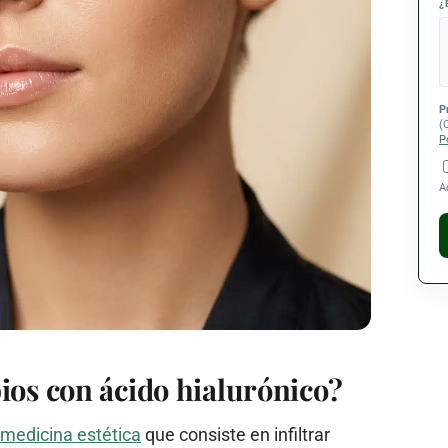
¿
P
(
P
A
ios con ácido hialurónico?
medicina estética
que consiste en infiltrar