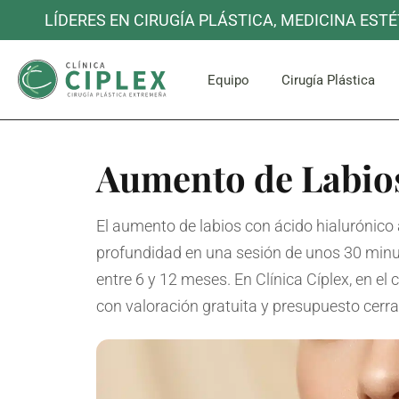
LÍDERES EN CIRUGÍA PLÁSTICA, MEDICINA ESTÉ
Cara y C
Equipo
Cirugía Plástica
Aumento de Labio
Cara y C
El aumento de labios con ácido hialurónico 
profundidad en una sesión de unos 30 minut
entre 6 y 12 meses. En Clínica Cíplex, en el
con valoración gratuita y presupuesto cerra