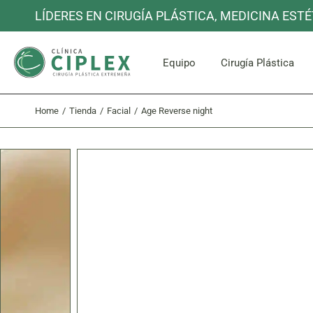
Skip
LÍDERES EN CIRUGÍA PLÁSTICA, MEDICINA ESTÉ
to
the
content
Cara y C
Equipo
Cirugía Plástica
Home
Tienda
Facial
Age Reverse night
Cara y C