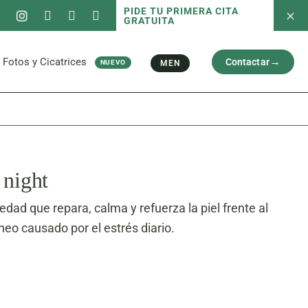
PIDE TU PRIMERA CITA
GRATUITA
 servicios
Fotos antes/después
Capilar
Cara
al
Brazos y Piernas
Fotos y Cicatrices
Contactar
MEN
NUEVO
Cicatriz
 servicios
Fotos antes/después
Capilar
Cara
al
Brazos y Piernas
Cicatriz
 night
dad que repara, calma y refuerza la piel frente al
eo causado por el estrés diario.