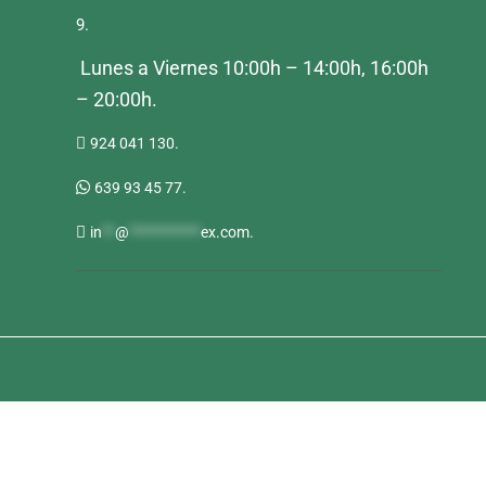
9.
Lunes a Viernes 10:00h – 14:00h, 16:00h
– 20:00h.
924 041 130.
639 93 45 77.
in
**
@
***********
ex.com
.