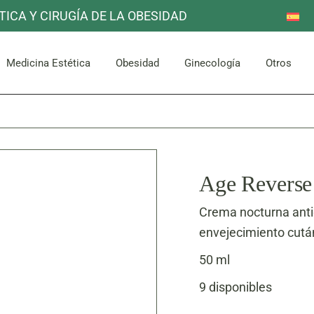
TICA Y CIRUGÍA DE LA OBESIDAD
Reducción de Estómago
Otros
Mama
Corpor
uello
Facial
Bypass Gástrico
Medicina Estética
Obesidad
Ginecología
Otros
Abdomen y Glúteos
Reducción de Estómago
Otros
Mama
Corpor
uello
Facial
Bypass Gástrico
Abdomen y Glúteos
Age Reverse
Crema nocturna antie
envejecimiento cután
50 ml
9 disponibles