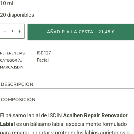
10 ml
20 disponibles
Acniben Repair Lip Balm cantidad
AÑADIR A LA CESTA - 21,48 €
ISD127
REFERENCIAS:
Facial
CATEGORÍA:
MARCA:
ISDIN
DESCRIPCIÓN
COMPOSICIÓN
El bálsamo labial de ISDIN
Acniben Repair Renovador
Labial
es un bálsamo labial especialmente formulado
para reparar, hidratar y proteger los labios agrietados o