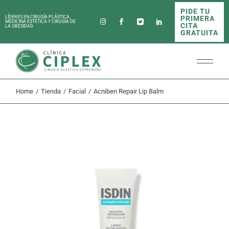
Skip
PIDE TU
to
PRIMERA
LÍDERES EN CIRUGÍA PLÁSTICA,
the
MEDICINA ESTÉTICA Y CIRUGÍA DE
CITA
LA OBESIDAD
content
GRATUITA
Home
Tienda
Facial
Acniben Repair Lip Balm