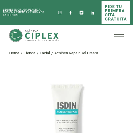
Skip
PIDE TU
to
PRIMERA
LÍDERES EN CIRUGÍA PLÁSTICA,
the
MEDICINA ESTÉTICA Y CIRUGÍA DE
CITA
LA OBESIDAD
content
GRATUITA
Home
Tienda
Facial
Acniben Repair Gel Cream