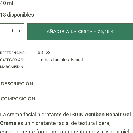
40 ml
13 disponibles
Acniben Repair Gel Cream cantidad
AÑADIR A LA CESTA - 25,46 €
ISD128
REFERENCIAS:
Cremas faciales
,
Facial
CATEGORÍAS:
MARCA:
ISDIN
DESCRIPCIÓN
COMPOSICIÓN
La crema facial hidratante de ISDIN
Acniben Repair Gel
Crema
es un hidratante facial de textura ligera,
especialmente formulado para restaurar y aliviar la piel