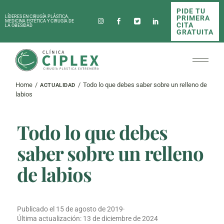
Skip
PIDE TU
to
PRIMERA
LÍDERES EN CIRUGÍA PLÁSTICA,
the
MEDICINA ESTÉTICA Y CIRUGÍA DE
CITA
LA OBESIDAD
content
GRATUITA
Home
Todo lo que debes saber sobre un relleno de
ACTUALIDAD
labios
Todo lo que debes
saber sobre un relleno
de labios
Publicado el
15 de agosto de 2019
·
Última actualización:
13 de diciembre de 2024