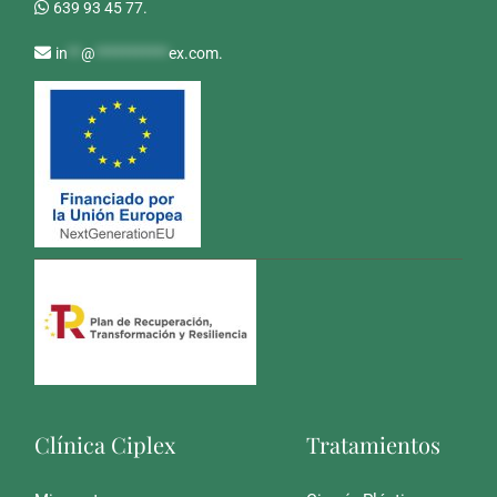
639 93 45 77.
in
**
@
***********
ex.com
.
Clínica Ciplex
Tratamientos