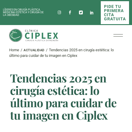
Skip
PIDE TU
to
PRIMERA
LÍDERES EN CIRUGÍA PLÁSTICA,
the
MEDICINA ESTÉTICA Y CIRUGÍA DE
CITA
LA OBESIDAD
content
GRATUITA
Home
Tendencias 2025 en cirugía estética: lo
ACTUALIDAD
último para cuidar de tu imagen en Ciplex
Tendencias 2025 en
cirugía estética: lo
último para cuidar de
tu imagen en Ciplex