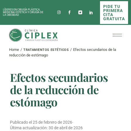
Skip
PIDE TU
to
PRIMERA
LÍDERES EN CIRUGÍA PLÁSTICA,
the
MEDICINA ESTÉTICA Y CIRUGÍA DE
CITA
LA OBESIDAD
content
GRATUITA
Home
Efectos secundarios de la
TRATAMIENTOS ESTÉTICOS
reducción de estómago
Efectos secundarios
de la reducción de
estómago
Publicado el
25 de febrero de 2026
·
Última actualización:
30 de abril de 2026