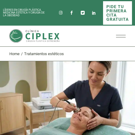
Skip
PIDE TU
to
PRIMERA
LÍDERES EN CIRUGÍA PLÁSTICA,
the
MEDICINA ESTÉTICA Y CIRUGÍA DE
CITA
LA OBESIDAD
content
GRATUITA
Home
Tratamientos estéticos