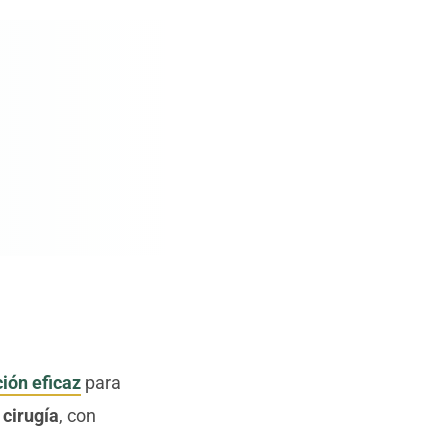
ción eficaz
para
n cirugía
, con