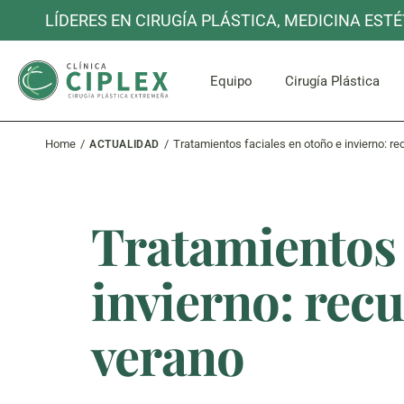
Skip
LÍDERES EN CIRUGÍA PLÁSTICA, MEDICINA ESTÉ
to
the
content
Cara y C
Equipo
Cirugía Plástica
Home
Tratamientos faciales en otoño e invierno: re
ACTUALIDAD
Cara y C
Tratamientos 
invierno: recu
verano