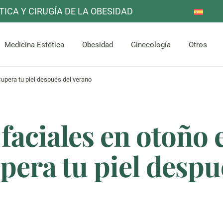
TICA Y CIRUGÍA DE LA OBESIDAD
Reducción de Estómago
Otros
Mama
Corpor
uello
Facial
Bypass Gástrico
Medicina Estética
Obesidad
Ginecología
Otros
Abdomen y Glúteos
cupera tu piel después del verano
Reducción de Estómago
Otros
Mama
Corpor
uello
Facial
Bypass Gástrico
faciales en otoño 
Abdomen y Glúteos
pera tu piel despu