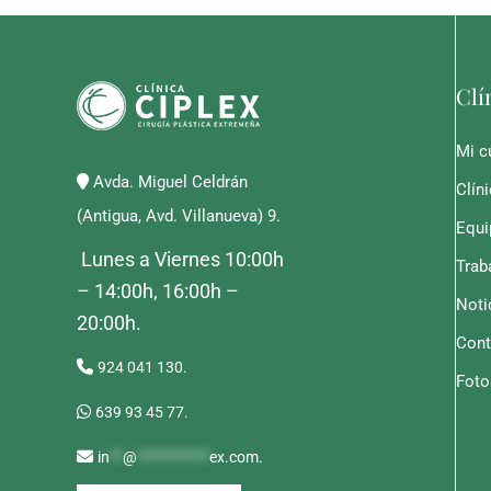
Clí
Mi c
Avda. Miguel Celdrán
Clín
(Antigua, Avd. Villanueva) 9.
Equi
Lunes a Viernes 10:00h
Trab
– 14:00h, 16:00h –
Noti
20:00h.
Cont
924 041 130.
Foto
639 93 45 77.
in
**
@
***********
ex.com
.