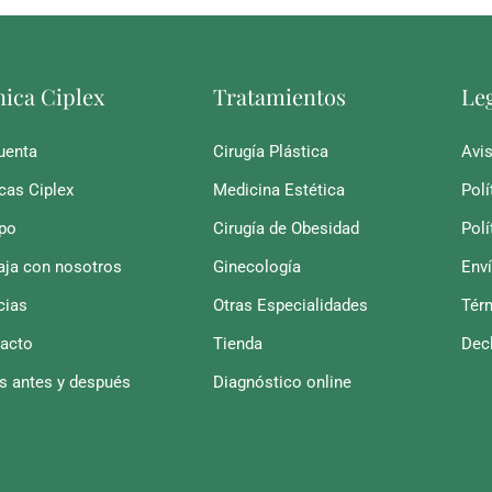
nica Ciplex
Tratamientos
Le
uenta
Cirugía Plástica
Avis
icas Ciplex
Medicina Estética
Polí
po
Cirugía de Obesidad
Polí
aja con nosotros
Ginecología
Env
cias
Otras Especialidades
Tér
acto
Tienda
Decl
s antes y después
Diagnóstico online