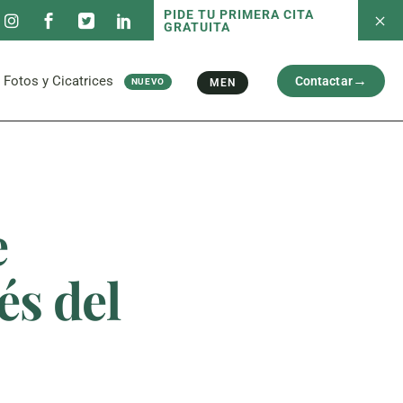
PIDE TU PRIMERA CITA
GRATUITA
 servicios
Fotos antes/después
Capilar
Cara
al
Brazos y Piernas
Fotos y Cicatrices
Contactar
MEN
NUEVO
Cicatriz
 servicios
Fotos antes/después
Capilar
Cara
al
Brazos y Piernas
Cicatriz
e
és del