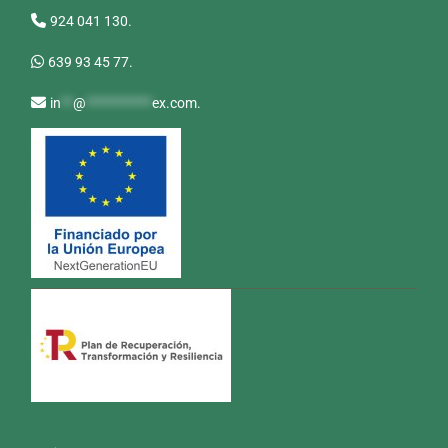
924 041 130.
639 93 45 77.
in
**
@
***********
ex.com
.