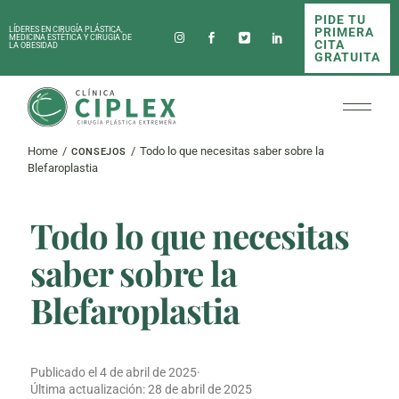
Skip
PIDE TU
to
PRIMERA
LÍDERES EN CIRUGÍA PLÁSTICA,
the
MEDICINA ESTÉTICA Y CIRUGÍA DE
CITA
LA OBESIDAD
content
GRATUITA
Home
Todo lo que necesitas saber sobre la
CONSEJOS
Blefaroplastia
Todo lo que necesitas
saber sobre la
Blefaroplastia
Publicado el
4 de abril de 2025
·
Última actualización:
28 de abril de 2025