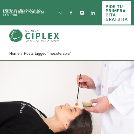
Skip
PIDE TU
to
PRIMERA
LÍDERES EN CIRUGÍA PLÁSTICA,
the
MEDICINA ESTÉTICA Y CIRUGÍA DE
CITA
LA OBESIDAD
content
GRATUITA
Home
Posts tagged "mesoterapia"