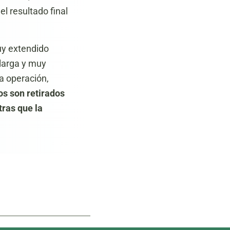
l resultado final
uy extendido
 larga y muy
la operación,
os son retirados
ras que la