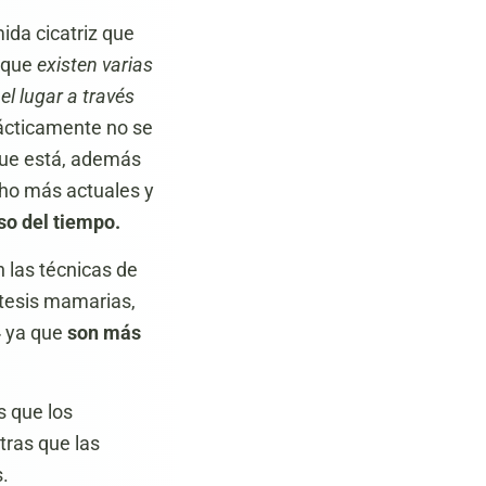
mida cicatriz que
s que
existen varias
l lugar a través
rácticamente no se
 que está, además
cho más actuales y
so del tiempo.
n las técnicas de
ótesis mamarias,
» ya que
son más
s que los
tras que las
.