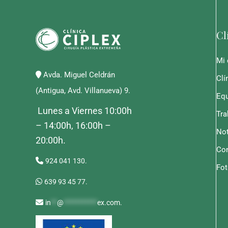
Cl
Mi 
Avda. Miguel Celdrán
Clí
(Antigua, Avd. Villanueva) 9.
Equ
Lunes a Viernes 10:00h
Tra
– 14:00h, 16:00h –
Not
20:00h.
Con
924 041 130.
Fot
639 93 45 77.
in
**
@
***********
ex.com
.