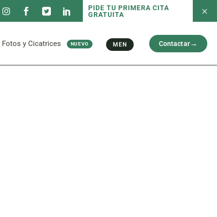
PIDE TU PRIMERA CITA
GRATUITA
 servicios
Fotos antes/después
Capilar
Cara
al
Brazos y Piernas
Fotos y Cicatrices
Contactar
MEN
NUEVO
Cicatriz
 servicios
Fotos antes/después
Capilar
Cara
al
Brazos y Piernas
Cicatriz