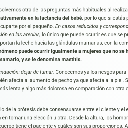
esolvemos otra de las preguntas más habituales al realiz
gativamente en la lactancia del bebé
, por lo que si está
ocuparte por el pequeño.
En casos reducidos y correspond
ión en las areolas,
lo único que puede ocurrir es que se 
portan la leche hacia las glándulas mamarias, con la con
nómeno puede ocurrir igualmente a mujeres que no se 
amario, y se le denomina mastitis.
ndación: dejar de fumar.
Conocemos ya los riesgos para 
bién afecta al aumento de pecho ya que afecta a la piel. 
ás lenta y algo más dolorosa en comparación con otra c
o de la prótesis debe consensuarse entre el cliente y el 
en tomar una elección u otra. Desde la altura, los hombr
 cuerpo tiene el paciente y cuáles son sus proporciones. 