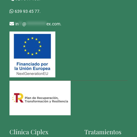
639 93 45 77.
in
**
@
***********
ex.com
.
Clínica Ciplex
Tratamientos