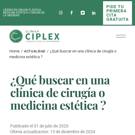
Skip
PIDE TU
to
PRIMERA
LÍDERES EN CIRUGÍA PLÁSTICA,
the
MEDICINA ESTÉTICA Y CIRUGÍA DE
CITA
LA OBESIDAD
content
GRATUITA
Home
¿Qué buscar en una clínica de cirugía o
ACTUALIDAD
medicina estética ?
¿Qué buscar en una
clínica de cirugía o
medicina estética ?
Publicado el
31 de julio de 2020
·
Última actualización:
13 de diciembre de 2024