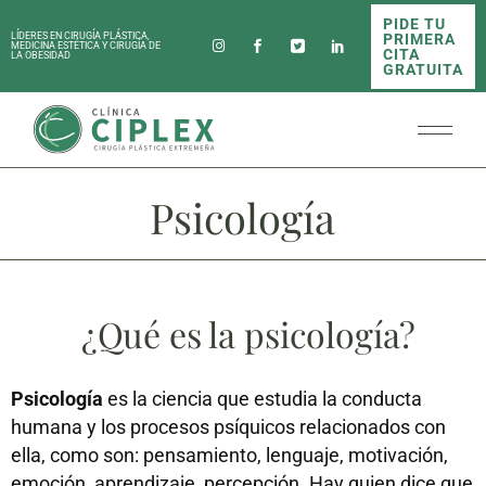
PIDE TU
PRIMERA
LÍDERES EN CIRUGÍA PLÁSTICA,
MEDICINA ESTÉTICA Y CIRUGÍA DE
CITA
LA OBESIDAD
GRATUITA
Psicología
¿Qué es la psicología?
Psicología
es la ciencia que estudia la conducta
humana y los procesos psíquicos relacionados con
ella, como son: pensamiento, lenguaje, motivación,
emoción, aprendizaje, percepción. Hay quien dice que