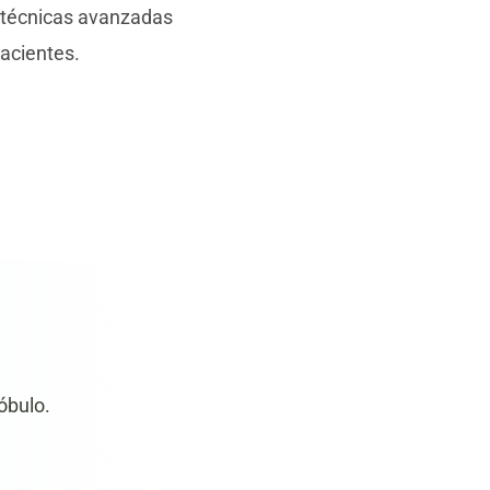
s técnicas avanzadas
acientes.
óbulo.