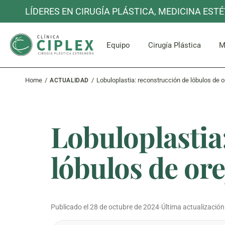
Skip
LÍDERES EN CIRUGÍA PLÁSTICA, MEDICINA ESTÉ
to
the
content
Cara y Cuel
Equipo
Cirugía Plástica
M
Home
Lobuloplastia: reconstrucción de lóbulos de o
ACTUALIDAD
Cara y Cuel
Lobuloplastia
lóbulos de ore
Publicado el
28 de octubre de 2024
·
Última actualización