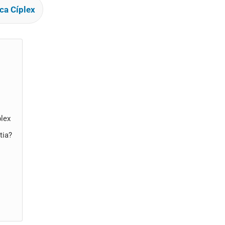
ca Cíplex
plex
tia?