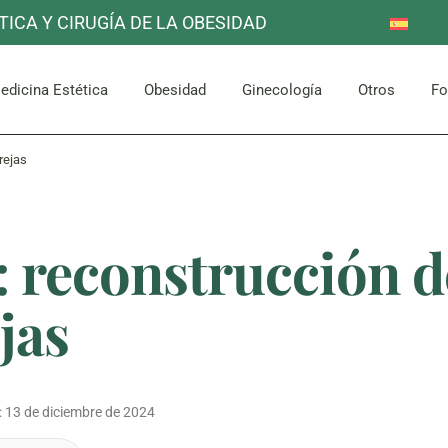
TICA Y CIRUGÍA DE LA OBESIDAD
Reducción de Estómago
Otros se
Mama
Corporal
lo
Facial
Bypass Gástrico
edicina Estética
Obesidad
Ginecología
Otros
Fo
Abdomen y Glúteos
rejas
Reducción de Estómago
Otros se
Mama
Corporal
lo
Facial
Bypass Gástrico
: reconstrucción d
Abdomen y Glúteos
jas
:
13 de diciembre de 2024