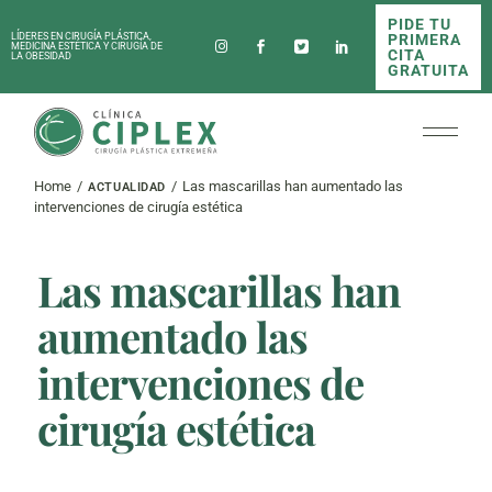
Skip
PIDE TU
to
PRIMERA
LÍDERES EN CIRUGÍA PLÁSTICA,
the
MEDICINA ESTÉTICA Y CIRUGÍA DE
CITA
LA OBESIDAD
content
GRATUITA
Home
Las mascarillas han aumentado las
ACTUALIDAD
intervenciones de cirugía estética
Las mascarillas han
aumentado las
intervenciones de
cirugía estética