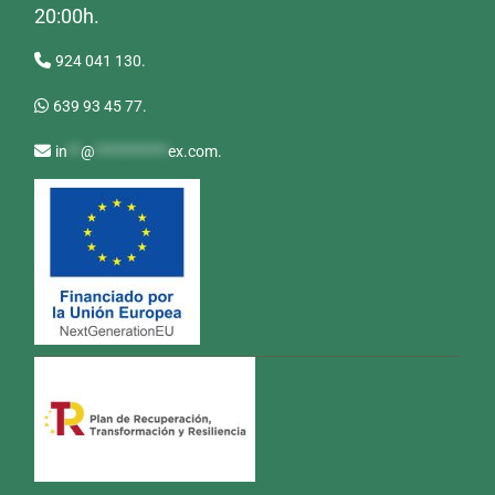
20:00h.
924 041 130.
639 93 45 77.
in
**
@
***********
ex.com
.