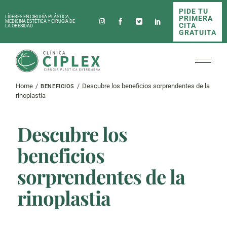
Skip
PIDE TU
to
PRIMERA
LÍDERES EN CIRUGÍA PLÁSTICA,
the
MEDICINA ESTÉTICA Y CIRUGÍA DE
CITA
LA OBESIDAD
content
GRATUITA
Home
Descubre los beneficios sorprendentes de la
BENEFICIOS
rinoplastia
Descubre los
beneficios
sorprendentes de la
rinoplastia