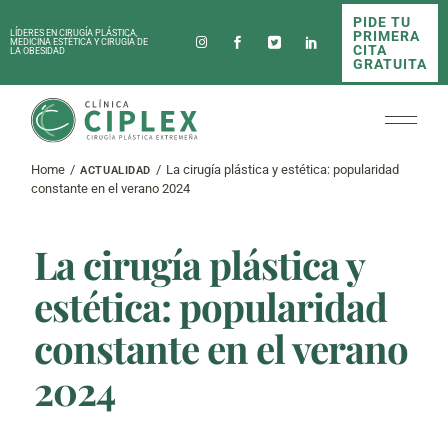
Skip
PIDE TU
to
PRIMERA
LÍDERES EN CIRUGÍA PLÁSTICA,
the
MEDICINA ESTÉTICA Y CIRUGÍA DE
CITA
LA OBESIDAD
content
GRATUITA
Home
La cirugía plástica y estética: popularidad
ACTUALIDAD
constante en el verano 2024
La cirugía plástica y
estética: popularidad
constante en el verano
2024