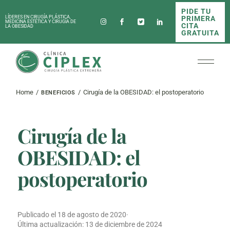
Skip
PIDE TU
to
PRIMERA
LÍDERES EN CIRUGÍA PLÁSTICA,
the
MEDICINA ESTÉTICA Y CIRUGÍA DE
CITA
LA OBESIDAD
content
GRATUITA
Home
Cirugía de la OBESIDAD: el postoperatorio
BENEFICIOS
Cirugía de la
OBESIDAD: el
postoperatorio
Publicado el
18 de agosto de 2020
·
Última actualización:
13 de diciembre de 2024