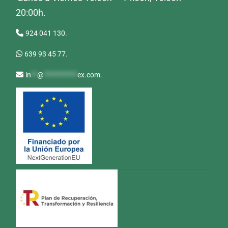
20:00h.
924 041 130.
639 93 45 77.
in
**
@
***********
ex.com
.