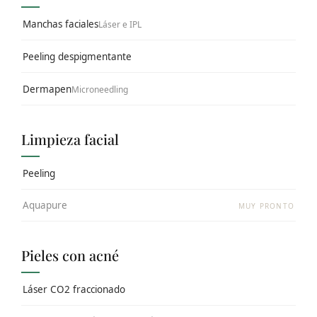
Manchas faciales
Láser e IPL
Peeling despigmentante
Dermapen
Microneedling
Limpieza facial
Peeling
Aquapure
MUY PRONTO
Pieles con acné
Láser CO2 fraccionado