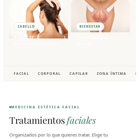
CABELLO
BIENESTAR
Capilar
Zona Íntima
Rejuvenecimiento capilar
Sin cirugía
FACIAL
CORPORAL
CAPILAR
ZONA ÍNTIMA
F
MEDICINA ESTÉTICA FACIAL
Tratamientos
faciales
Organizados por lo que quieres tratar. Elige tu